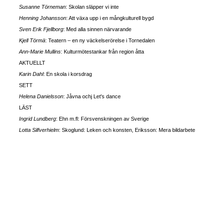
Susanne Törneman
: Skolan släpper vi inte
Henning Johansson
: Att växa upp i en mångkulturell bygd
Sven Erik Fjellborg
: Med alla sinnen närvarande
Kjell Törmä
: Teatern – en ny väckelserörelse i Tornedalen
Ann-Marie Mullins
: Kulturmötestankar från region åtta
AKTUELLT
Karin Dahl
: En skola i korsdrag
SETT
Helena Danielsson
: Jåvna ochj Let's dance
LÄST
Ingrid Lundberg
: Ehn m.fl: Försvenskningen av Sverige
Lotta Silfverhielm
: Skoglund: Leken och konsten, Eriksson: Mera bildarbete