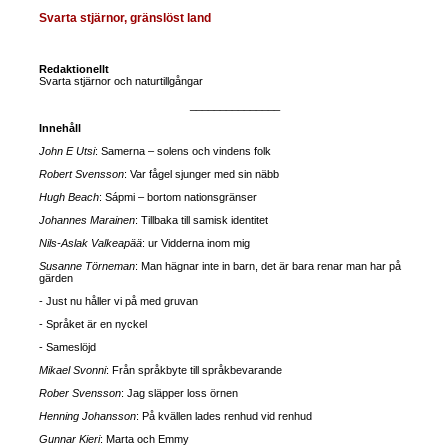
Svarta stjärnor, gränslöst land
Redaktionellt
Svarta stjärnor och naturtillgångar
_______________
Innehåll
John E Utsi
: Samerna – solens och vindens folk
Robert Svensson
: Var fågel sjunger med sin näbb
Hugh Beach
: Sápmi – bortom nationsgränser
Johannes Marainen
: Tillbaka till samisk identitet
Nils-Aslak Valkeapää
: ur Vidderna inom mig
Susanne Törneman
: Man hägnar inte in barn, det är bara renar man har på
gärden
- Just nu håller vi på med gruvan
- Språket är en nyckel
- Sameslöjd
Mikael Svonni
: Från språkbyte till språkbevarande
Rober Svensson
: Jag släpper loss örnen
Henning Johansson
: På kvällen lades renhud vid renhud
Gunnar Kieri
: Marta och Emmy